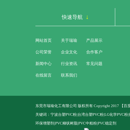
↓
快速导航
网站首页
关于瑞瑜
产品展示
公司荣誉
企业文化
合作客户
新闻中心
行业资讯
常见问题
在线留言
联系我们
东莞市瑞瑜化工有限公司 版权所有 Copyright 2017 【
百
关键词：宁波台塑PVC粉|台湾台塑PVC粉|LG化学PVC粉|
环保增塑剂|PVC糊状树脂|PVC中粗粉|PVC稳定剂