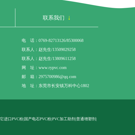
↓
联系我们
电 话：0769-82713126/85300068
联系人：赵先生/13509029258
联系人：赵先生/13809611258
网 址：
www.rypvc.com
邮 箱：2975700986@qq.com
地 址：东莞市长安镇万科中心1802
】
其它进口PVC粉|国产电石PVC粉|PVC加工助剂|普通增塑剂|