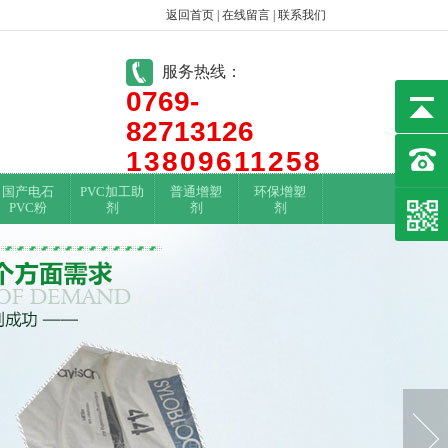
返回首页
|
在线留言
|
联系我们
服务热线：
0769-
82713126
13809611258
国产电石
PVC加工助
普通增塑
环保增塑
PVC粉
剂
剂
剂