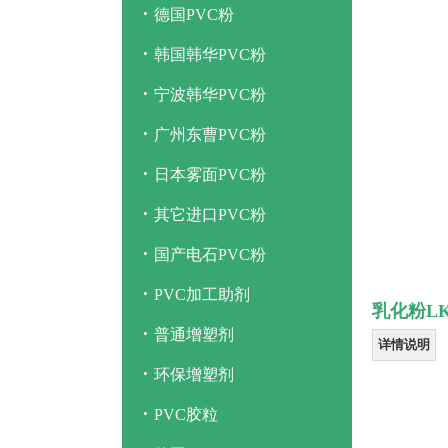
·
德国PVC粉
·
韩国韩华PVC粉
·
宁波韩华PVC粉
·
广州东曹PVC粉
·
日本雾面PVC粉
·
其它进口PVC粉
·
国产电石PVC粉
·
PVC加工助剂
乳化粉LK
·
普通增塑剂
详情说明
·
环保增塑剂
·
PVC胶粒