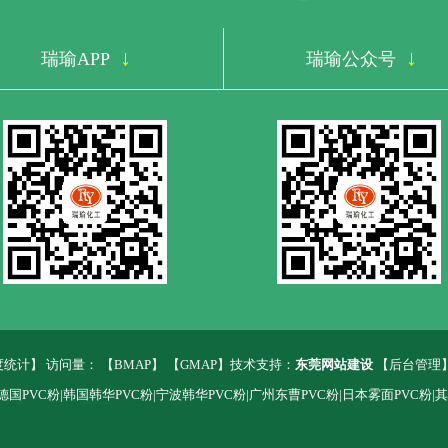
↓
↓
瑞瑜APP
瑞瑜公众号
度统计
】
访问量：
【
BMAP
】 【
GMAP
】技术支持：
东莞网站建设
【
后台管理
德国PVC粉|韩国韩华PVC粉|宁波韩华PVC粉|广州东曹PVC粉|日本雾面PVC粉|