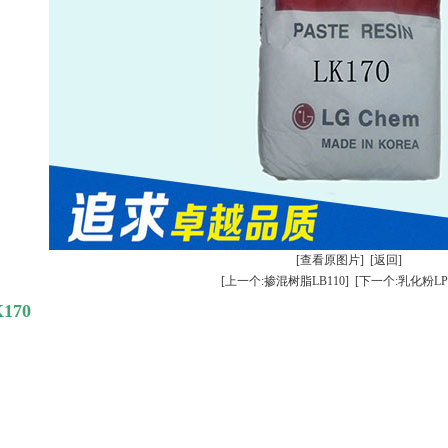
[查看原图片]
[返回]
[上一个:掺混树脂LB110]
[下一个:乳化粉LP0
170