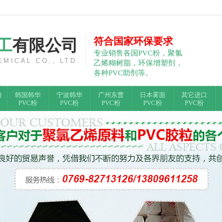
符合国家环保要求
工
有限公司
专业销售各国PVC粉，聚氯
MICAL CO., LTD.
乙烯糊树脂，环保增塑剂，
各种PVC助剂等。
粉
韩国韩华
宁波韩华
广州东曹
日本雾面
其它进口
PVC粉
PVC粉
PVC粉
PVC粉
PVC粉